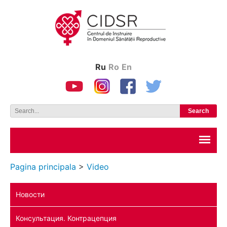
Ru
Ro
En
Pagina principala
>
Video
Hовости
Консультация. Контрацепция